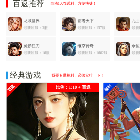
百返推荐
自动100%返利，方便快捷！
龙域世界
霸者天下
九曲
最新区服：3服
最新区服：157服
最新
魔影狂刀
维京传奇
永恒
最新区服：16服
最新区服：1662服
最新
萌回三国
经典游戏
我要专属福利，必须安排一下！
最新区服：37服
比例：1:10 + 百返