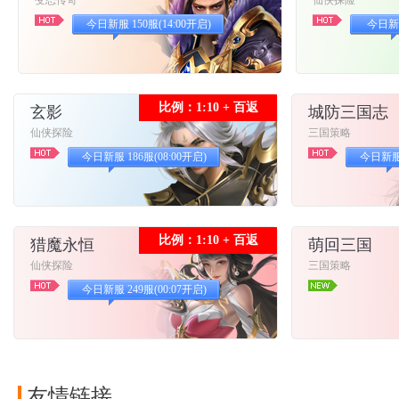
变态传奇
仙侠探险
今日新服 150服(14:00开启)
今日新服
比例：1:10 + 百返
玄影
城防三国志
仙侠探险
三国策略
今日新服 186服(08:00开启)
今日新服 
比例：1:10 + 百返
猎魔永恒
萌回三国
仙侠探险
三国策略
今日新服 249服(00:07开启)
友情链接