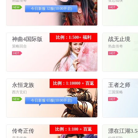
热血传奇
变态仙侠
今日新服 32服(10:00开启)
比例：1:500+ 福利
神曲4国际版
战无止境
策略回合
热血传奇
比例：1:10000 + 百返
永恒龙族
王者之师
西方玄幻
三国策略
今日新服 65服(10:00开启)
比例：1:100 + 百返
传奇正传
漂在江湖3.