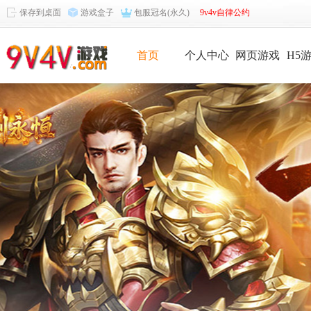
保存到桌面
游戏盒子
包服冠名(永久)
9v4v自律公约
首页
个人中心
网页游戏
H5