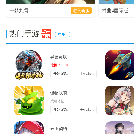
一梦九霄
神曲4国际版
进入新服
热门手游
异兽灵境
比例：1:10
开始游戏
手机上玩
怪物联萌
策略塔防
开始游戏
手机上玩
云上契约