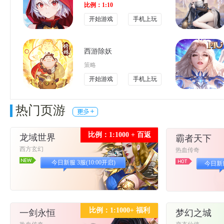
比例：1:10
开始游戏
手机上玩
西游除妖
策略
开始游戏
手机上玩
热门页游
比例：1:1000 + 百返
龙域世界
霸者天下
西方玄幻
热血传奇
今日新服 3服(10:00开启)
今日新服 
比例：1:1000+ 福利
一剑永恒
梦幻之城