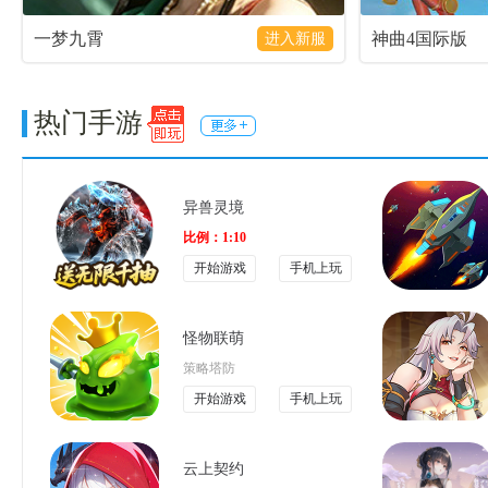
一梦九霄
神曲4国际版
进入新服
热门手游
异兽灵境
比例：1:10
开始游戏
手机上玩
怪物联萌
策略塔防
开始游戏
手机上玩
云上契约