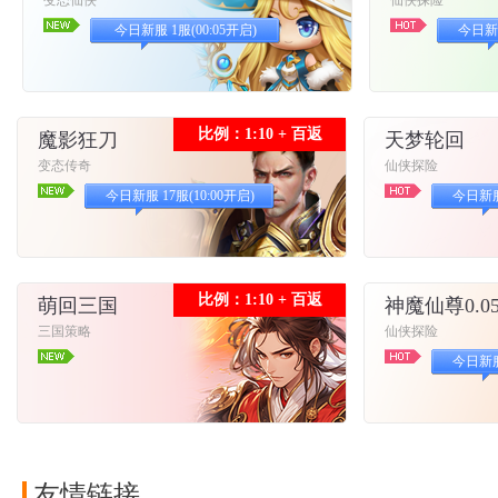
变态仙侠
仙侠探险
今日新服 1服(00:05开启)
今日新服
比例：1:10 + 百返
魔影狂刀
天梦轮回
变态传奇
仙侠探险
今日新服 17服(10:00开启)
今日新服 
比例：1:10 + 百返
萌回三国
神魔仙尊0.0
三国策略
仙侠探险
今日新服 
友情链接