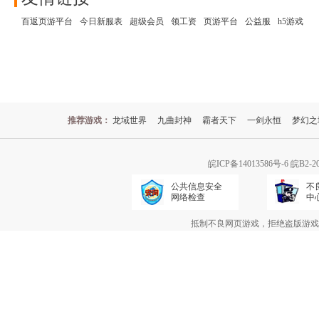
百返页游平台
今日新服表
超级会员
领工资
页游平台
公益服
h5游戏
推荐游戏：
龙域世界
九曲封神
霸者天下
一剑永恒
梦幻之
皖ICP备14013586号-6
皖B2-2
公共信息安全
不
网络检查
中
抵制不良网页游戏，拒绝盗版游戏