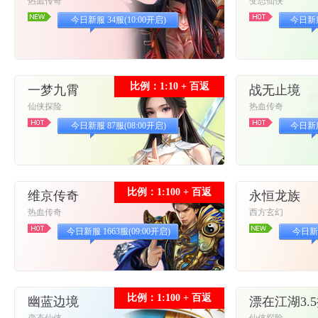
热血传奇
变态仙侠
今日新服 34服(10:00开启)
今日新服 
比例：1:10 + 百返
一梦九霄
战无止境
仙侠探险
热血传奇
今日新服 87服(08:00开启)
今日新服 
比例：1:100 + 百返
维京传奇
永恒龙族
热血传奇
西方玄幻
今日新服 1663服(09:00开启)
今日新服
比例：1:100 + 百返
幽蓝边境
漂在江湖3.