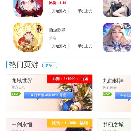
比例：1:10
开始游戏
手机上玩
西游除妖
策略
开始游戏
手机上玩
热门页游
比例：1:1000 + 百返
龙域世界
九曲封神
西方玄幻
热血传奇
今日新服 4服(10:00开启)
今日新服 
比例：1:1000+ 福利
一剑永恒
梦幻之城