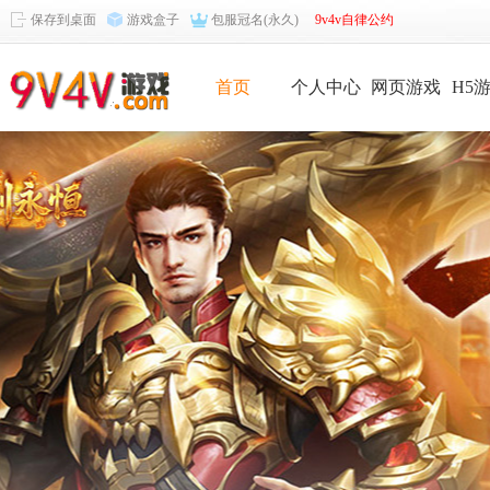
保存到桌面
游戏盒子
包服冠名(永久)
9v4v自律公约
首页
个人中心
网页游戏
H5