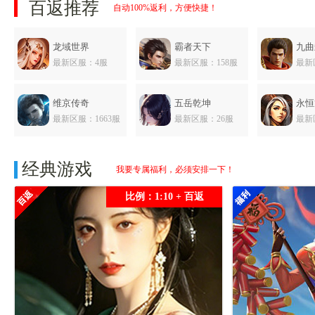
百返推荐
自动100%返利，方便快捷！
龙域世界
霸者天下
九曲
最新区服：4服
最新区服：158服
最新
维京传奇
五岳乾坤
永恒
最新区服：1663服
最新区服：26服
最新
三国传说
经典游戏
我要专属福利，必须安排一下！
最新区服：565服
比例：1:10 + 百返