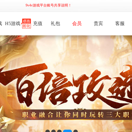
9v4v游戏平台账号共享说明！
戏
H5游戏
充值
礼包
会员
贵宾
客服