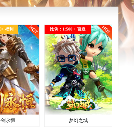
0+ 福利
比例：1:500 + 百返
一剑永恒
梦幻之城