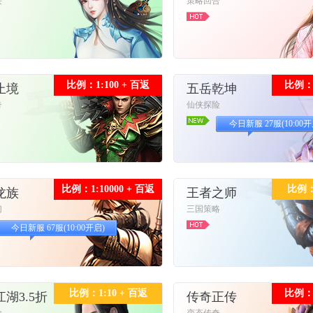
侠
策略回合
比例：1:100 + 百返
比例：1
止境
五岳乾坤
奇
仙侠探险
今日新服 27服(10:00开
比例：1:10000 + 百返
比例：1
龙族
王者之师
幻
三国策略
今日新服 67服(10:00开启)
比例：1:10 + 百返
比例：1
湖3.5折
传奇正传