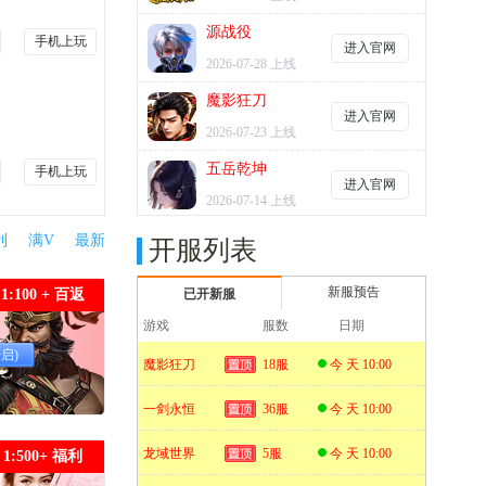
源战役
手机上玩
进入官网
2026-07-28 上线
魔影狂刀
进入官网
2026-07-23 上线
五岳乾坤
手机上玩
进入官网
2026-07-14 上线
利
满V
最新
开服列表
新服预告
:100 + 百返
已开新服
游戏
服数
日期
开启)
魔影狂刀
18服
今 天 10:00
一剑永恒
36服
今 天 10:00
龙域世界
5服
今 天 10:00
:500+ 福利