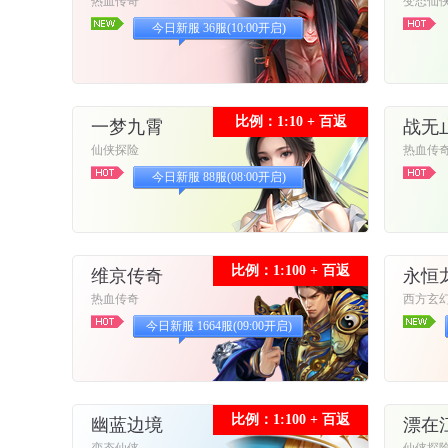
热血传奇
变态仙
今日新服 36服(10:00开启)
比例：1:10 + 百返
一梦九霄
战无
仙侠探险
热血传
今日新服 88服(08:00开启)
比例：1:100 + 百返
维京传奇
永恒
热血传奇
西方玄
今日新服 1664服(09:00开启)
比例：1:100 + 百返
幽蓝边境
漂在江