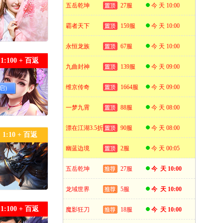
五岳乾坤
27服
今 天 10:00
霸者天下
159服
今 天 10:00
永恒龙族
67服
今 天 10:00
:100 + 百返
九曲封神
139服
今 天 09:00
维京传奇
1664服
今 天 09:00
启)
一梦九霄
88服
今 天 08:00
漂在江湖3.5折
90服
今 天 08:00
:10 + 百返
幽蓝边境
2服
今 天 00:05
五岳乾坤
27服
今 天 10:00
龙域世界
5服
今 天 10:00
:100 + 百返
魔影狂刀
18服
今 天 10:00