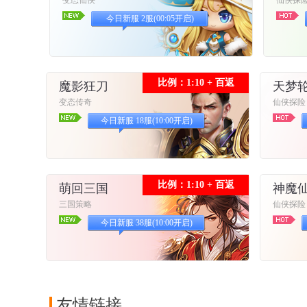
变态仙侠
仙侠探
今日新服 2服(00:05开启)
比例：1:10 + 百返
魔影狂刀
天梦
变态传奇
仙侠探险
今日新服 18服(10:00开启)
比例：1:10 + 百返
萌回三国
神魔仙
三国策略
仙侠探险
今日新服 38服(10:00开启)
友情链接