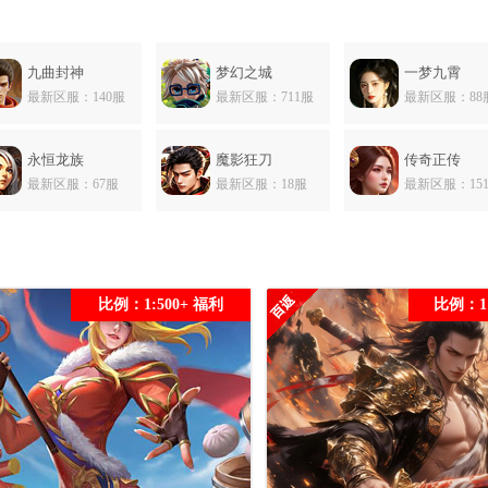
九曲封神
梦幻之城
一梦九霄
最新区服：140服
最新区服：711服
最新区服：88
永恒龙族
魔影狂刀
传奇正传
最新区服：67服
最新区服：18服
最新区服：15
比例：1:500+ 福利
比例：1: