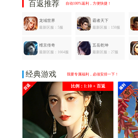
百返推荐
自动100%返利，方便快捷！
龙域世界
霸者天下
最新区服：5服
最新区服：159服
维京传奇
五岳乾坤
最新区服：1664服
最新区服：27服
三国传说
经典游戏
我要专属福利，必须安排一下！
最新区服：565服
比例：1:10 + 百返