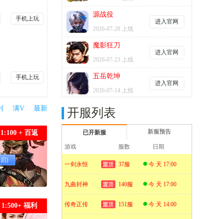
源战役
手机上玩
进入官网
2026-07-28 上线
魔影狂刀
进入官网
2026-07-23 上线
五岳乾坤
手机上玩
进入官网
2026-07-14 上线
利
满V
最新
开服列表
新服预告
:100 + 百返
已开新服
游戏
服数
日期
开启)
一剑永恒
37服
今 天 17:00
九曲封神
140服
今 天 17:00
传奇正传
151服
今 天 14:00
:500+ 福利