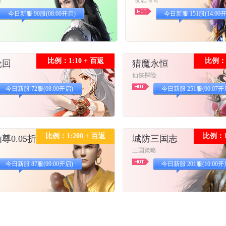
险
变态传奇
今日新服 90服(08:00开启)
今日新服 151服(14:00
比例：1:10 + 百返
比例：1
轮回
猎魔永恒
仙侠探险
今日新服 72服(08:00开启)
今日新服 251服(00:07开
比例：1:200 + 百返
比例：1:
尊0.05折
城防三国志
三国策略
今日新服 87服(09:00开启)
今日新服 201服(10:00开