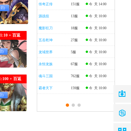
传奇正传
151服
今 天 14:00
开启)
源战役
13服
今 天 10:00
魔影狂刀
18服
今 天 10:00
:10 + 百返
五岳乾坤
27服
今 天 10:00
启)
龙域世界
5服
今 天 10:00
永恒龙族
67服
今 天 10:00
魂斗三国
762服
今 天 10:00
100 + 百返
霸者天下
159服
今 天 10:00
启)