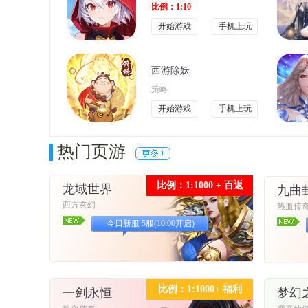
比例：1:10
开始游戏
手机上玩
西游除妖
策略
开始游戏
手机上玩
热门页游
比例：1:1000 + 百返
龙域世界
九曲
西方玄幻
热血传
今日新服 5服(10:00开启)
比例：1:1000+ 福利
一剑永恒
梦幻