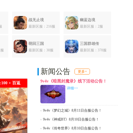
战无止境
幽蓝边境
服
最新区服：216服
最新区服：2服
萌回三国
三国群雄传
1服
最新区服：38服
最新区服：378服
新闻公告
更多+
9v4v《暗黑封魔录》线下活动公告！
100 + 百返
详细>>
9v4v《梦幻之城》8月11日合服公告！
9v4v《神戒BT》8月10日合服公告！
9v4v《传奇世界》8月10日合服公告！