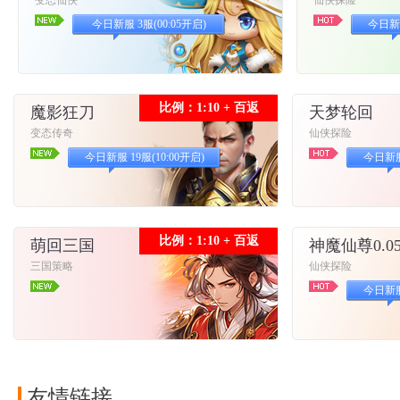
变态仙侠
仙侠探险
今日新服 3服(00:05开启)
今日新服
比例：1:10 + 百返
魔影狂刀
天梦轮回
变态传奇
仙侠探险
今日新服 19服(10:00开启)
今日新服 
比例：1:10 + 百返
萌回三国
神魔仙尊0.0
三国策略
仙侠探险
今日新服 
友情链接