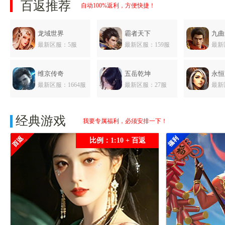
百返推荐
自动100%返利，方便快捷！
龙域世界
霸者天下
九曲
最新区服：5服
最新区服：159服
最新
维京传奇
五岳乾坤
永恒
最新区服：1664服
最新区服：27服
最新
三国传说
经典游戏
我要专属福利，必须安排一下！
最新区服：565服
比例：1:10 + 百返