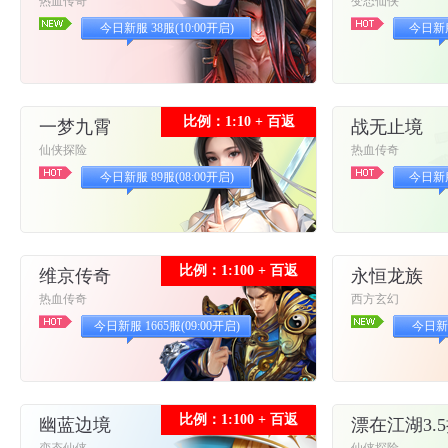
热血传奇
变态仙侠
今日新服 38服(10:00开启)
今日新服 
比例：1:10 + 百返
一梦九霄
战无止境
仙侠探险
热血传奇
今日新服 89服(08:00开启)
今日新服 
比例：1:100 + 百返
维京传奇
永恒龙族
热血传奇
西方玄幻
今日新服 1665服(09:00开启)
今日新服
比例：1:100 + 百返
幽蓝边境
漂在江湖3.