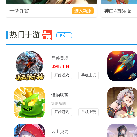
一梦九霄
神曲4国际版
进入新服
热门手游
异兽灵境
比例：1:10
开始游戏
手机上玩
怪物联萌
策略塔防
开始游戏
手机上玩
云上契约