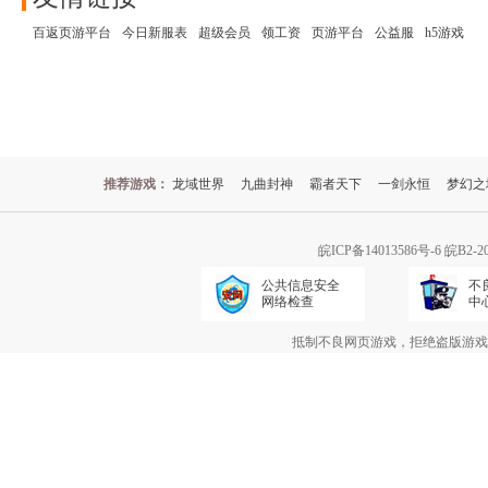
百返页游平台
今日新服表
超级会员
领工资
页游平台
公益服
h5游戏
推荐游戏：
龙域世界
九曲封神
霸者天下
一剑永恒
梦幻之
皖ICP备14013586号-6
皖B2-2
公共信息安全
不
网络检查
中
抵制不良网页游戏，拒绝盗版游戏