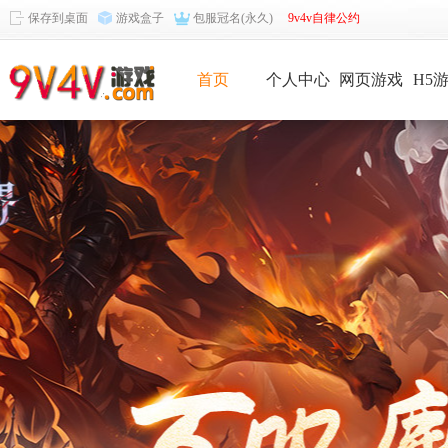
保存到桌面
游戏盒子
包服冠名(永久)
9v4v自律公约
首页
个人中心
网页游戏
H5