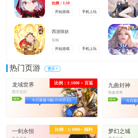
比例：1:10
开始游戏
手机上玩
西游除妖
策略
开始游戏
手机上玩
热门页游
比例：1:1000 + 百返
龙域世界
九曲封神
西方玄幻
热血传奇
今日新服 6服(10:00开启)
今日新服 
比例：1:1000+ 福利
一剑永恒
梦幻之城