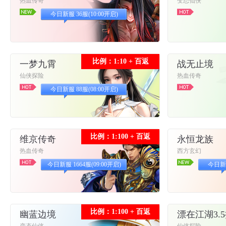
热血传奇
变态仙侠
今日新服 36服(10:00开启)
比例：1:10 + 百返
一梦九霄
战无止境
仙侠探险
热血传奇
今日新服 88服(08:00开启)
比例：1:100 + 百返
维京传奇
永恒龙族
热血传奇
西方玄幻
今日新服 1664服(09:00开启)
今日新服
比例：1:100 + 百返
幽蓝边境
漂在江湖3.