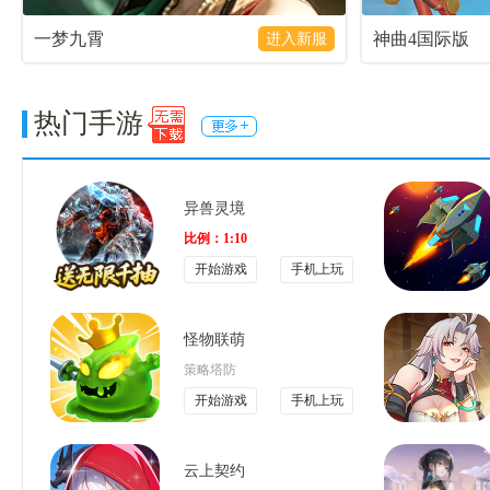
一梦九霄
神曲4国际版
进入新服
热门手游
异兽灵境
比例：1:10
开始游戏
手机上玩
怪物联萌
策略塔防
开始游戏
手机上玩
云上契约