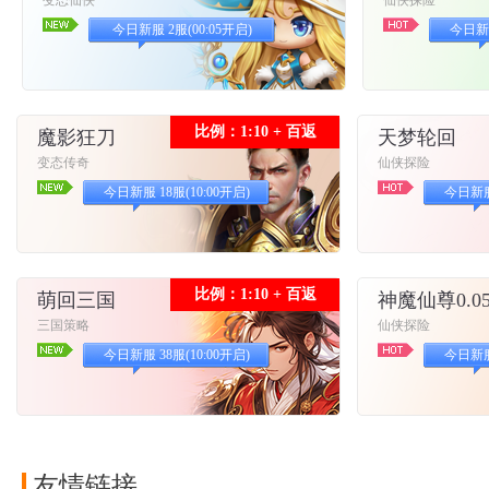
变态仙侠
仙侠探险
今日新服 2服(00:05开启)
今日新服
比例：1:10 + 百返
魔影狂刀
天梦轮回
变态传奇
仙侠探险
今日新服 18服(10:00开启)
今日新服 
比例：1:10 + 百返
萌回三国
神魔仙尊0.0
三国策略
仙侠探险
今日新服 38服(10:00开启)
今日新服 
友情链接