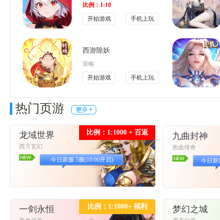
比例：1:10
开始游戏
手机上玩
西游除妖
策略
开始游戏
手机上玩
热门页游
比例：1:1000 + 百返
龙域世界
九曲封神
西方玄幻
热血传奇
今日新服 5服(10:00开启)
今日新服 
比例：1:1000+ 福利
一剑永恒
梦幻之城