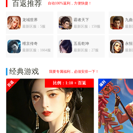
百返推荐
自动100%返利，方便快捷！
龙域世界
霸者天下
九曲
最新区服：5服
最新区服：159服
最新
维京传奇
五岳乾坤
永恒
最新区服：1664服
最新区服：27服
最新
三国传说
经典游戏
我要专属福利，必须安排一下！
最新区服：565服
比例：1:10 + 百返