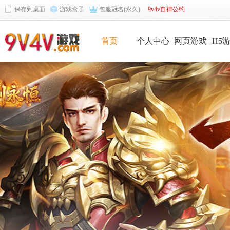
保存到桌面
游戏盒子
包服冠名(永久)
9v4v自律公约
首页
个人中心
网页游戏
H5