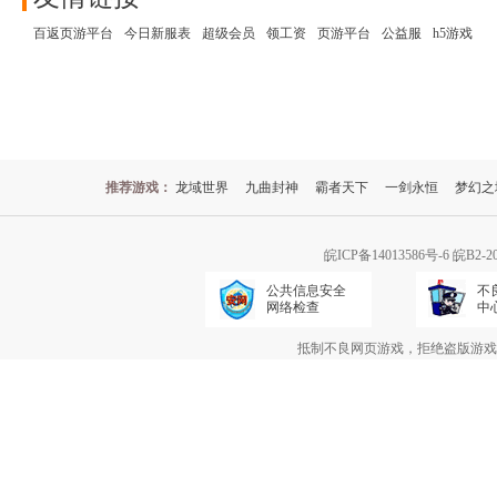
百返页游平台
今日新服表
超级会员
领工资
页游平台
公益服
h5游戏
推荐游戏：
龙域世界
九曲封神
霸者天下
一剑永恒
梦幻之
皖ICP备14013586号-6
皖B2-2
公共信息安全
不
网络检查
中
抵制不良网页游戏，拒绝盗版游戏