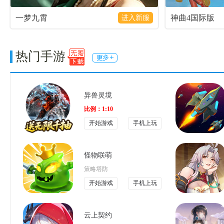
一梦九霄
神曲4国际版
进入新服
热门手游
异兽灵境
比例：1:10
开始游戏
手机上玩
怪物联萌
策略塔防
开始游戏
手机上玩
云上契约