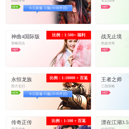
热血传奇
变态仙侠
今日新服 32服(10:00开启)
比例：1:500+ 福利
神曲4国际版
战无止境
策略回合
热血传奇
比例：1:10000 + 百返
永恒龙族
王者之师
西方玄幻
三国策略
今日新服 65服(10:00开启)
比例：1:100 + 百返
传奇正传
漂在江湖3.