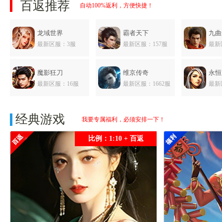
百返推荐
自动100%返利，方便快捷！
龙域世界
霸者天下
九曲
最新区服：3服
最新区服：157服
最新
魔影狂刀
维京传奇
永恒
最新区服：16服
最新区服：1662服
最新
萌回三国
经典游戏
我要专属福利，必须安排一下！
最新区服：37服
比例：1:10 + 百返