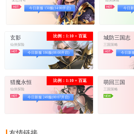
变态传奇
仙侠探险
今日新服 150服(14:00开启)
今日新服
比例：1:10 + 百返
玄影
城防三国志
仙侠探险
三国策略
今日新服 186服(08:00开启)
今日新服 
比例：1:10 + 百返
猎魔永恒
萌回三国
仙侠探险
三国策略
今日新服 249服(00:07开启)
友情链接