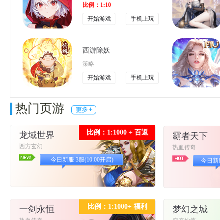
比例：1:10
开始游戏
手机上玩
西游除妖
策略
开始游戏
手机上玩
热门页游
比例：1:1000 + 百返
龙域世界
霸者天下
西方玄幻
热血传奇
今日新服 3服(10:00开启)
今日新服 
比例：1:1000+ 福利
一剑永恒
梦幻之城