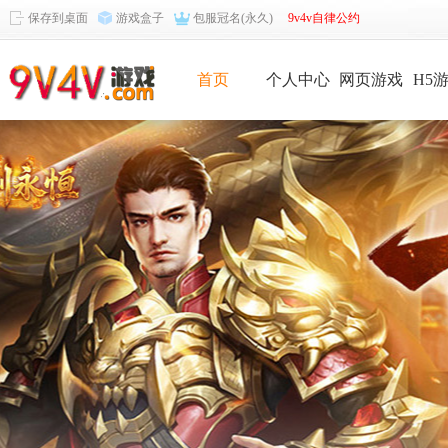
保存到桌面
游戏盒子
包服冠名(永久)
9v4v自律公约
首页
个人中心
网页游戏
H5