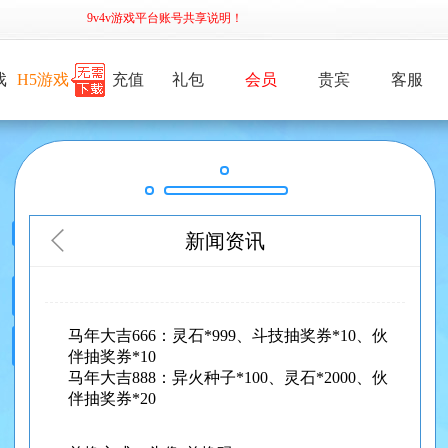
9v4v游戏平台账号共享说明！
戏
H5游戏
充值
礼包
会员
贵宾
客服
新闻资讯