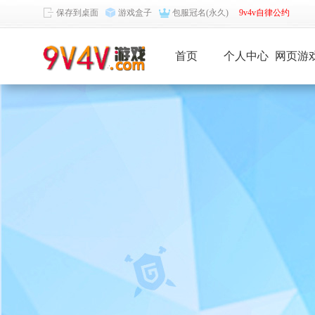
保存到桌面
游戏盒子
包服冠名(永久)
9v4v自律公约
首页
个人中心
网页游