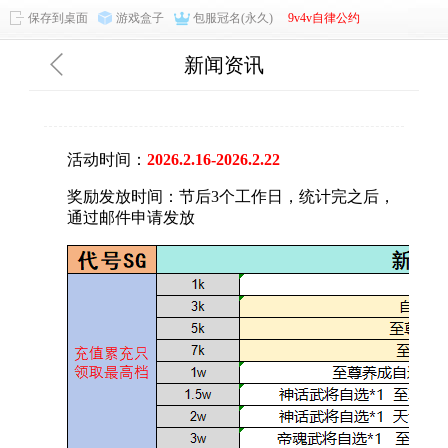
保存到桌面
游戏盒子
包服冠名(永久)
9v4v自律公约
新闻资讯