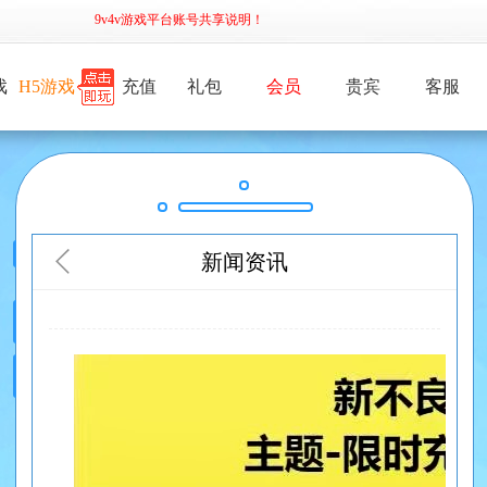
9v4v游戏平台账号共享说明！
戏
H5游戏
充值
礼包
会员
贵宾
客服
新闻资讯