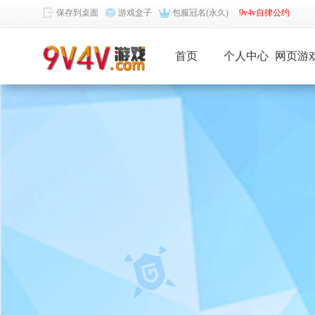
保存到桌面
游戏盒子
包服冠名(永久)
9v4v自律公约
首页
个人中心
网页游